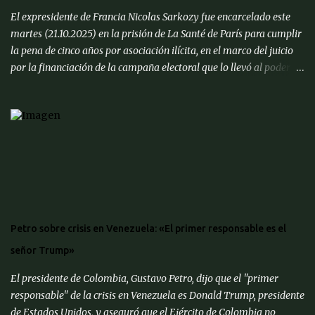
El expresidente de Francia Nicolas Sarkozy fue encarcelado este
martes (21.10.2025) en la prisión de La Santé de París para cumplir
la pena de cinco años por asociación ilícita, en el marco del juicio
por la financiación de la campaña electoral que lo llevó al poder en
2007 con supuesto dinero libio. Llegó a la prisión, ubicada en el
distrito XIV, escoltado en un coche negro y seguido por motoristas
de medios que trasmitieron en directo el trayecto desde su
domicilio. Sarkozy, de 70 años de edad, ingresó al recinto cerca de
las 09h39m hora local en medio de un fuerte dispositivo de
seguridad, convirtiéndose en el primer exmandatario en la
historia francesa en ser encarcelado. Estará en una celda de
aislamiento de 9 metros cuadrados, sin contacto con otros
reclusos. Antes de partir hacia la cárcel junto con su esposa, Carla
Petro sobre crisis en Venezuela: «El primer responsable es el
Bruni, y demás familiares, el exjefe de Estado afirmó que es "un
señor Trump»
hombre inocente" en un mensaje publicado a través de su cuenta
en la red social ' X ...
El presidente de Colombia, Gustavo Petro, dijo que el "primer
responsable" de la crisis en Venezuela es Donald Trump, presidente
de Estados Unidos, y aseguró que el Ejército de Colombia no