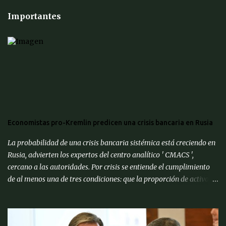
Importantes
Economistas pro-Kremlin predicen una crisis bancaria en Rusia
La probabilidad de una crisis bancaria sistémica está creciendo en
Rusia, advierten los expertos del centro analítico ' CMACS ',
cercano a las autoridades. Por crisis se entiende el cumplimiento
de al menos una de tres condiciones: que la proporción de activos
problemáticos supere el 10% de los activos del sistema bancario;
"corrida bancaria": los clientes y depositantes retiran porciones
significativas de fondos de sus cuentas; reorganización forzosa de