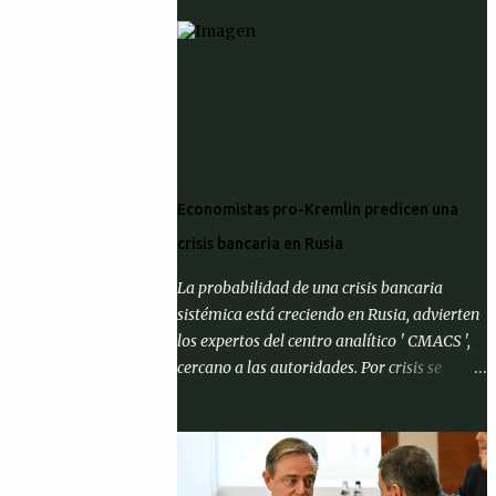
Economistas pro-Kremlin predicen una
crisis bancaria en Rusia
La probabilidad de una crisis bancaria
sistémica está creciendo en Rusia, advierten
los expertos del centro analítico ' CMACS ',
cercano a las autoridades. Por crisis se
entiende el cumplimiento de al menos una
de tres condiciones: que la proporción de
activos problemáticos supere el 10% de los
activos del sistema bancario; "corrida