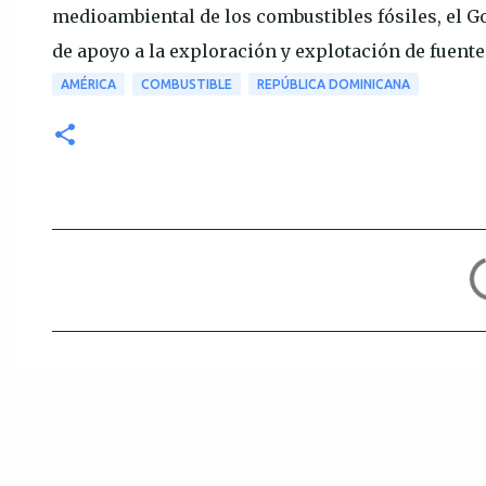
medioambiental de los combustibles fósiles, el 
de apoyo a la exploración y explotación de fuent
AMÉRICA
COMBUSTIBLE
REPÚBLICA DOMINICANA
C
o
m
e
n
t
a
r