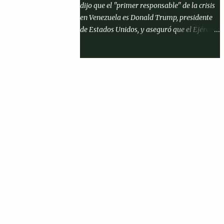
dijo que el "primer responsable" de la crisis
sin contacto con otros reclusos. Antes de
en Venezuela es Donald Trump, presidente
partir hacia la cárcel junto con su esposa,
de Estados Unidos, y aseguró que el Ejército
Carla Bruni, y demás familiares, el exjefe de
de Colombia no participará en lo que
Estado afirmó que es "un hombre inocente"
denominó una invasión de Venezuela hecho
en un mensaje publicado a través de su
que según expresa le "da rabia" al
cuenta en la red social ' X ...
mandatario estadounidense. « El primer
responsable es el señor Trump », dijo Petro
en una entrevista tras mencionar que en el
primer Gobierno de Trump « casi hubo
guerra entre Colombia y Venezuela ». « Le
da rabia que yo no apoye a los
norteamericanos con el ejército colombiano
para invadir Venezuela. No, señor, a que
estúpido colombiano se le puede ocurrir
ayudar a invadir a dónde están sus primos y
sobrinos, a que los maten como en Gaza »,
agregó. Las afirmaciones de Petro se dan en
el marco del despliegue militar imperial de