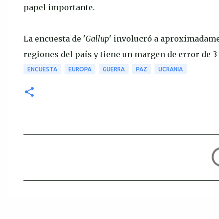
papel importante.
La encuesta de '
Gallup
' involucró a aproximadame
regiones del país y tiene un margen de error de 3
ENCUESTA
EUROPA
GUERRA
PAZ
UCRANIA
C
o
m
e
n
t