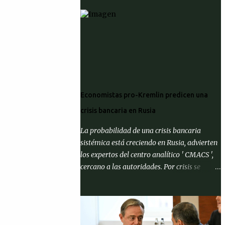
Economistas pro-Kremlin predicen una
crisis bancaria en Rusia
La probabilidad de una crisis bancaria
sistémica está creciendo en Rusia, advierten
los expertos del centro analítico ' CMACS ',
cercano a las autoridades. Por crisis se
entiende el cumplimiento de al menos una
de tres condiciones: que la proporción de
activos problemáticos supere el 10% de los
activos del sistema bancario; "corrida