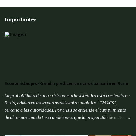
Importantes
Economistas pro-Kremlin predicen una crisis bancaria en Rusia
La probabilidad de una crisis bancaria sistémica está creciendo en
Rusia, advierten los expertos del centro analítico ' CMACS ',
cercano a las autoridades. Por crisis se entiende el cumplimiento
de al menos una de tres condiciones: que la proporción de activos
problemáticos supere el 10% de los activos del sistema bancario;
"corrida bancaria": los clientes y depositantes retiran porciones