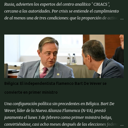
Rusia, advierten los expertos del centro analítico ' CMACS ',
cercano a las autoridades. Por crisis se entiende el cumplimiento
de al menos una de tres condiciones: que la proporción de activos
problemáticos supere el 10% de los activos del sistema bancario;
"corrida bancaria": los clientes y depositantes retiran porciones
significativas de fondos de sus cuentas; reorganización forzosa de
una parte significativa (más del 10%) de los bancos o
recapitalización a gran escala (más del 2% del PIB) de los bancos
(para evitar el colapso). Para proporcionar una alerta temprana
sobre la amenaza de una crisis particular, el ' CMACS ' ha
desarrollado varios indicadores adelantados. Hasta ahora,
ninguna de las condiciones para una crisis bancaria sistémica se ha
Bélgica: El independentista flamenco Bart De Wever se
cumplido, pero muchos elementos apuntan a su alta probabilidad,
convierte en primer ministro
escriben expertos del Centro de Análisis Macroeconómico y
Pronósticos de Corto Pl...
Una configuración política sin precedentes en Bélgica. Bart De
Wever, líder de la Nueva Alianza Flamenca (N-VA), prestó
juramento el lunes 3 de febrero como primer ministro belga,
convirtiéndose, casi ocho meses después de las elecciones federales