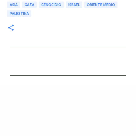
ASIA
GAZA
GENOCIDIO
ISRAEL
ORIENTE MEDIO
PALESTINA
C
o
m
e
n
t
a
r
i
o