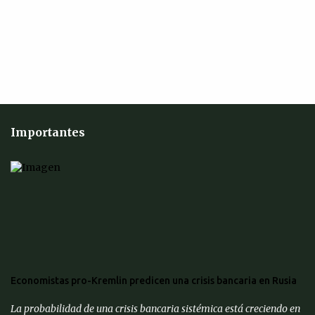
s
Importantes
Economistas pro-Kremlin predicen una crisis bancaria en Rusia
La probabilidad de una crisis bancaria sistémica está creciendo en