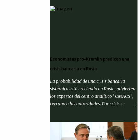
Economistas pro-Kremlin predicen una
crisis bancaria en Rusia
La probabilidad de una crisis bancaria
sistémica está creciendo en Rusia, advierten
los expertos del centro analítico ' CMACS ',
cercano a las autoridades. Por crisis se
entiende el cumplimiento de al menos una
de tres condiciones: que la proporción de
activos problemáticos supere el 10% de los
activos del sistema bancario; "corrida