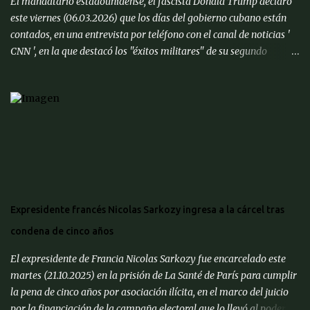
El mandatario estadounidense, el fascista Donald Trump declaró
competitividad de nuestra economía es important...
este viernes (06.03.2026) que los días del gobierno cubano están
contados, en una entrevista por teléfono con el canal de noticias '
CNN ', en la que destacó los "éxitos militares" de su segundo
mandato. " Cuba también va a caer. Tienen muchísimas ganas de
alcanzar un acuerdo ", dijo sobre el gobierno comunista de La
Habana. " Quieren hacer un trato, así que voy a poner a (el
secretario de Estado) Marco (Rubio) allí y veremos cómo resulta ",
especificó. Las relaciones entre Washington y gobierno de la isla
atraviesan un nuevo periodo de turbulencias en las últimas
semanas. Tras la captura de Nicolás Maduro en enero, Estados
Unidos exigió al poder interino chavista que suspendiera los
suministros de petróleo a su aliada Cuba. " Tenemos mucho
Expresidente francés Nicolas Sarkozy ingresa a la cárcel tras
tiempo, pero Cuba está lista, después de 50 años ", dijo Trump a '
condena de cinco años
CNN ', en referencia a las décadas de gobierno comunista en la ...
El expresidente de Francia Nicolas Sarkozy fue encarcelado este
martes (21.10.2025) en la prisión de La Santé de París para cumplir
la pena de cinco años por asociación ilícita, en el marco del juicio
por la financiación de la campaña electoral que lo llevó al poder en