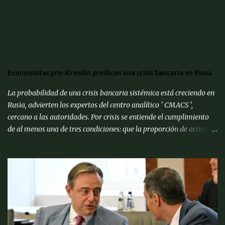
Economistas pro-Kremlin predicen una crisis bancaria en Rusia
La probabilidad de una crisis bancaria sistémica está creciendo en
Rusia, advierten los expertos del centro analítico ' CMACS ',
cercano a las autoridades. Por crisis se entiende el cumplimiento
de al menos una de tres condiciones: que la proporción de activos
problemáticos supere el 10% de los activos del sistema bancario;
"corrida bancaria": los clientes y depositantes retiran porciones
significativas de fondos de sus cuentas; reorganización forzosa de
una parte significativa (más del 10%) de los bancos o
recapitalización a gran escala (más del 2% del PIB) de los bancos
(para evitar el colapso). Para proporcionar una alerta temprana
sobre la amenaza de una crisis particular, el ' CMACS ' ha