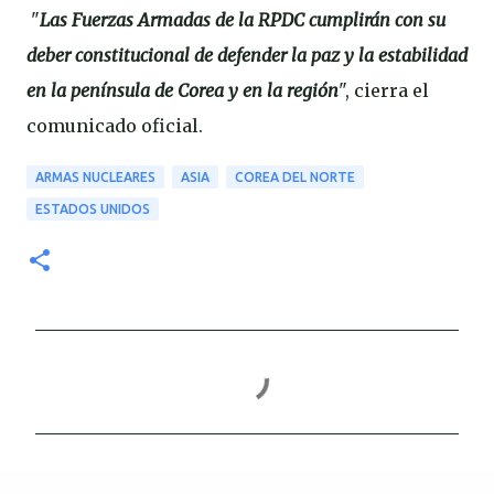
"
Las Fuerzas Armadas de la RPDC cumplirán con su
deber constitucional de defender la paz y la estabilidad
en la península de Corea y en la región
", cierra el
comunicado oficial.
ARMAS NUCLEARES
ASIA
COREA DEL NORTE
ESTADOS UNIDOS
C
o
m
e
n