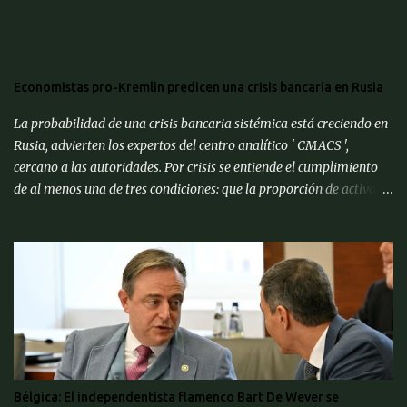
Economistas pro-Kremlin predicen una crisis bancaria en Rusia
La probabilidad de una crisis bancaria sistémica está creciendo en
Rusia, advierten los expertos del centro analítico ' CMACS ',
cercano a las autoridades. Por crisis se entiende el cumplimiento
de al menos una de tres condiciones: que la proporción de activos
problemáticos supere el 10% de los activos del sistema bancario;
"corrida bancaria": los clientes y depositantes retiran porciones
significativas de fondos de sus cuentas; reorganización forzosa de
una parte significativa (más del 10%) de los bancos o
recapitalización a gran escala (más del 2% del PIB) de los bancos
(para evitar el colapso). Para proporcionar una alerta temprana
sobre la amenaza de una crisis particular, el ' CMACS ' ha
desarrollado varios indicadores adelantados. Hasta ahora,
ninguna de las condiciones para una crisis bancaria sistémica se ha
Bélgica: El independentista flamenco Bart De Wever se