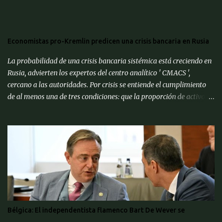
Economistas pro-Kremlin predicen una crisis bancaria en Rusia
La probabilidad de una crisis bancaria sistémica está creciendo en
Rusia, advierten los expertos del centro analítico ' CMACS ',
cercano a las autoridades. Por crisis se entiende el cumplimiento
de al menos una de tres condiciones: que la proporción de activos
problemáticos supere el 10% de los activos del sistema bancario;
"corrida bancaria": los clientes y depositantes retiran porciones
significativas de fondos de sus cuentas; reorganización forzosa de
una parte significativa (más del 10%) de los bancos o
recapitalización a gran escala (más del 2% del PIB) de los bancos
(para evitar el colapso). Para proporcionar una alerta temprana
sobre la amenaza de una crisis particular, el ' CMACS ' ha
desarrollado varios indicadores adelantados. Hasta ahora,
ninguna de las condiciones para una crisis bancaria sistémica se ha
Bélgica: El independentista flamenco Bart De Wever se
cumplido, pero muchos elementos apuntan a su alta probabilidad,