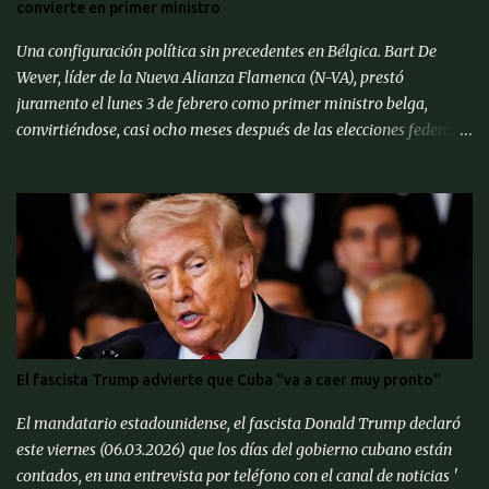
convierte en primer ministro
escriben expertos del Centro de Análisis Macroeconómico y
Pronósticos de Corto Pl...
Una configuración política sin precedentes en Bélgica. Bart De
Wever, líder de la Nueva Alianza Flamenca (N-VA), prestó
juramento el lunes 3 de febrero como primer ministro belga,
convirtiéndose, casi ocho meses después de las elecciones federales
de junio de 2024, en el primer separatista flamenco en ocupar este
cargo. Después de ser juramentado por el rey Felipe, el nuevo
primer ministro se unió a otros líderes de la UE en una cumbre
informal en Bruselas para discutir formas de fortalecer las
defensas continentales contra Rusia y cómo lidiar con el presidente
estadounidense Donald Trump, quien ha reiterado amenazas de
aranceles a los productos de la UE. « Sería un error pensar que
Europa puede defenderse sola, hay que continuar la alianza de la
OTAN con Estados Unidos », afirmó el primer ministro belga. Bart
El fascista Trump advierte que Cuba "va a caer muy pronto"
De Wever, conocido por sus posiciones euroescépticas, dijo que
quería que la UE se centrara más en sus funciones principales. « La
El mandatario estadounidense, el fascista Donald Trump declaró
competitividad de nuestra economía es important...
este viernes (06.03.2026) que los días del gobierno cubano están
contados, en una entrevista por teléfono con el canal de noticias '