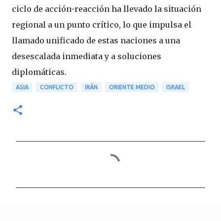
ciclo de acción-reacción ha llevado la situación
regional a un punto crítico, lo que impulsa el
llamado unificado de estas naciones a una
desescalada inmediata y a soluciones
diplomáticas.
ASIA
CONFLICTO
IRÁN
ORIENTE MEDIO
ISRAEL
C
o
m
e
n