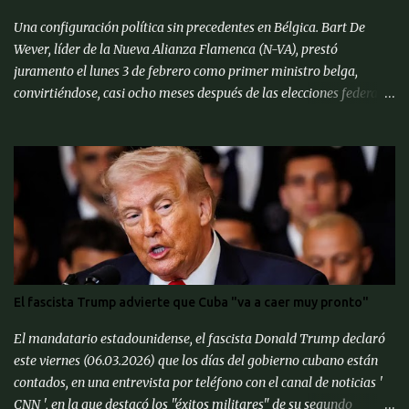
Pronósticos de Corto Pl...
Una configuración política sin precedentes en Bélgica. Bart De
Wever, líder de la Nueva Alianza Flamenca (N-VA), prestó
juramento el lunes 3 de febrero como primer ministro belga,
convirtiéndose, casi ocho meses después de las elecciones federales
de junio de 2024, en el primer separatista flamenco en ocupar este
cargo. Después de ser juramentado por el rey Felipe, el nuevo
primer ministro se unió a otros líderes de la UE en una cumbre
informal en Bruselas para discutir formas de fortalecer las
defensas continentales contra Rusia y cómo lidiar con el presidente
estadounidense Donald Trump, quien ha reiterado amenazas de
aranceles a los productos de la UE. « Sería un error pensar que
Europa puede defenderse sola, hay que continuar la alianza de la
OTAN con Estados Unidos », afirmó el primer ministro belga. Bart
El fascista Trump advierte que Cuba "va a caer muy pronto"
De Wever, conocido por sus posiciones euroescépticas, dijo que
quería que la UE se centrara más en sus funciones principales. « La
El mandatario estadounidense, el fascista Donald Trump declaró
competitividad de nuestra economía es important...
este viernes (06.03.2026) que los días del gobierno cubano están
contados, en una entrevista por teléfono con el canal de noticias '
CNN ', en la que destacó los "éxitos militares" de su segundo