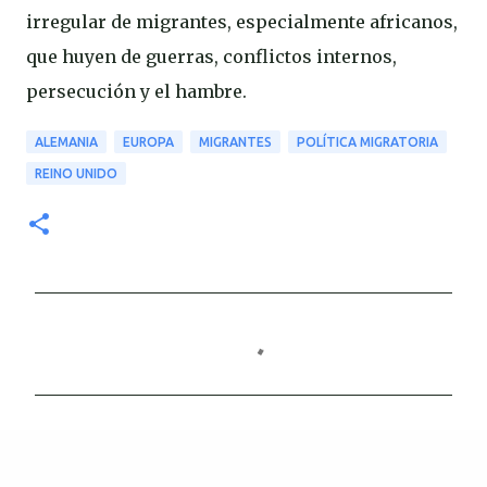
irregular de migrantes, especialmente africanos,
que huyen de guerras, conflictos internos,
persecución y el hambre.
ALEMANIA
EUROPA
MIGRANTES
POLÍTICA MIGRATORIA
REINO UNIDO
C
o
m
e
n
t