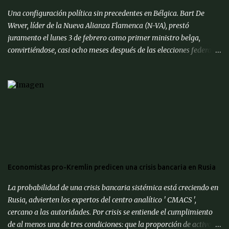
Una configuración política sin precedentes en Bélgica. Bart De
Wever, líder de la Nueva Alianza Flamenca (N-VA), prestó
juramento el lunes 3 de febrero como primer ministro belga,
convirtiéndose, casi ocho meses después de las elecciones federales
de junio de 2024, en el primer separatista flamenco en ocupar este
cargo. Después de ser juramentado por el rey Felipe, el nuevo
primer ministro se unió a otros líderes de la UE en una cumbre
informal en Bruselas para discutir formas de fortalecer las
defensas continentales contra Rusia y cómo lidiar con el presidente
estadounidense Donald Trump, quien ha reiterado amenazas de
aranceles a los productos de la UE. « Sería un error pensar que
Europa puede defenderse sola, hay que continuar la alianza de la
OTAN con Estados Unidos », afirmó el primer ministro belga. Bart
Economistas pro-Kremlin predicen una crisis bancaria en Rusia
De Wever, conocido por sus posiciones euroescépticas, dijo que
quería que la UE se centrara más en sus funciones principales. « La
La probabilidad de una crisis bancaria sistémica está creciendo en
competitividad de nuestra economía es important...
Rusia, advierten los expertos del centro analítico ' CMACS ',
cercano a las autoridades. Por crisis se entiende el cumplimiento
de al menos una de tres condiciones: que la proporción de activos