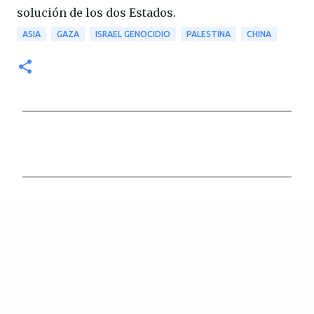
solución de los dos Estados.
ASIA
GAZA
ISRAEL GENOCIDIO
PALESTINA
CHINA
C
o
m
e
n
t
a
r
i
o