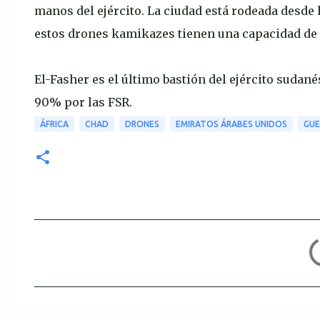
manos del ejército. La ciudad está rodeada desde 
estos drones kamikazes tienen una capacidad de
El-Fasher es el último bastión del ejército sudan
90% por las FSR.
ÁFRICA
CHAD
DRONES
EMIRATOS ÁRABES UNIDOS
GUE
C
o
m
e