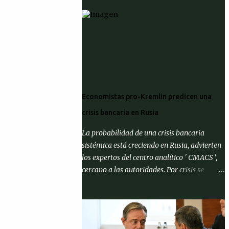
Economistas pro-Kremlin predicen una
crisis bancaria en Rusia
La probabilidad de una crisis bancaria
sistémica está creciendo en Rusia, advierten
los expertos del centro analítico ' CMACS ',
cercano a las autoridades. Por crisis se
entiende el cumplimiento de al menos una
de tres condiciones: que la proporción de
activos problemáticos supere el 10% de los
activos del sistema bancario; "corrida