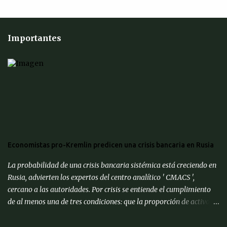
Importantes
Economistas pro-Kremlin predicen una crisis bancaria en Rusia
La probabilidad de una crisis bancaria sistémica está creciendo en
Rusia, advierten los expertos del centro analítico ' CMACS ',
cercano a las autoridades. Por crisis se entiende el cumplimiento
de al menos una de tres condiciones: que la proporción de activos
problemáticos supere el 10% de los activos del sistema bancario;
"corrida bancaria": los clientes y depositantes retiran porciones