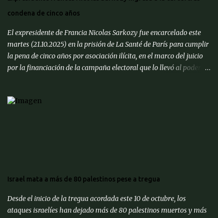
tiempo, pero Cuba está lista, después de 50 años ", dijo Trump a '
condena de cinco años
CNN ', en referencia a las décadas de gobierno comunista en la ...
El expresidente de Francia Nicolas Sarkozy fue encarcelado este
martes (21.10.2025) en la prisión de La Santé de París para cumplir
la pena de cinco años por asociación ilícita, en el marco del juicio
por la financiación de la campaña electoral que lo llevó al poder en
2007 con supuesto dinero libio. Llegó a la prisión, ubicada en el
distrito XIV, escoltado en un coche negro y seguido por motoristas
de medios que trasmitieron en directo el trayecto desde su
domicilio. Sarkozy, de 70 años de edad, ingresó al recinto cerca de
las 09h39m hora local en medio de un fuerte dispositivo de
seguridad, convirtiéndose en el primer exmandatario en la
historia francesa en ser encarcelado. Estará en una celda de
aislamiento de 9 metros cuadrados, sin contacto con otros
reclusos. Antes de partir hacia la cárcel junto con su esposa, Carla
Israel mata a más de 80 palestinos pese a tregua
Bruni, y demás familiares, el exjefe de Estado afirmó que es "un
hombre inocente" en un mensaje publicado a través de su cuenta
Desde el inicio de la tregua acordada este 10 de octubre, los
en la red social ' X ...
ataques israelíes han dejado más de 80 palestinos muertos y más