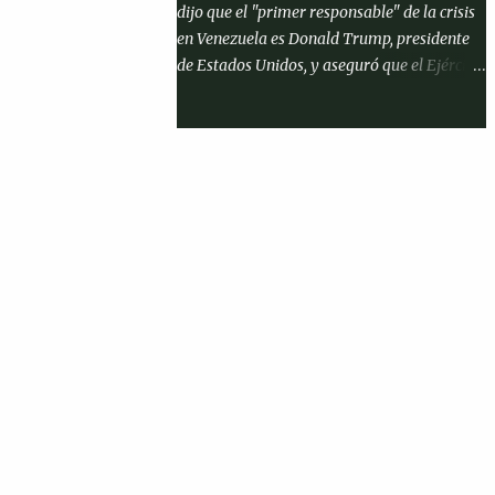
dijo que el "primer responsable" de la crisis
sin contacto con otros reclusos. Antes de
en Venezuela es Donald Trump, presidente
partir hacia la cárcel junto con su esposa,
de Estados Unidos, y aseguró que el Ejército
Carla Bruni, y demás familiares, el exjefe de
de Colombia no participará en lo que
Estado afirmó que es "un hombre inocente"
denominó una invasión de Venezuela hecho
en un mensaje publicado a través de su
que según expresa le "da rabia" al
cuenta en la red social ' X ...
mandatario estadounidense. « El primer
responsable es el señor Trump », dijo Petro
en una entrevista tras mencionar que en el
primer Gobierno de Trump « casi hubo
guerra entre Colombia y Venezuela ». « Le
da rabia que yo no apoye a los
norteamericanos con el ejército colombiano
para invadir Venezuela. No, señor, a que
estúpido colombiano se le puede ocurrir
ayudar a invadir a dónde están sus primos y
sobrinos, a que los maten como en Gaza »,
agregó. Las afirmaciones de Petro se dan en
el marco del despliegue militar imperial de