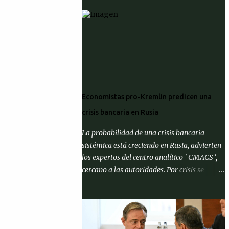
Economistas pro-Kremlin predicen una
crisis bancaria en Rusia
La probabilidad de una crisis bancaria
sistémica está creciendo en Rusia, advierten
los expertos del centro analítico ' CMACS ',
cercano a las autoridades. Por crisis se
entiende el cumplimiento de al menos una
de tres condiciones: que la proporción de
activos problemáticos supere el 10% de los
activos del sistema bancario; "corrida