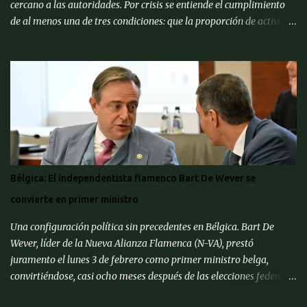
cercano a las autoridades. Por crisis se entiende el cumplimiento
de al menos una de tres condiciones: que la proporción de activos
problemáticos supere el 10% de los activos del sistema bancario;
"corrida bancaria": los clientes y depositantes retiran porciones
significativas de fondos de sus cuentas; reorganización forzosa de
una parte significativa (más del 10%) de los bancos o
recapitalización a gran escala (más del 2% del PIB) de los bancos
(para evitar el colapso). Para proporcionar una alerta temprana
sobre la amenaza de una crisis particular, el ' CMACS ' ha
desarrollado varios indicadores adelantados. Hasta ahora,
ninguna de las condiciones para una crisis bancaria sistémica se ha
Bélgica: El independentista flamenco Bart De Wever se
cumplido, pero muchos elementos apuntan a su alta probabilidad,
convierte en primer ministro
escriben expertos del Centro de Análisis Macroeconómico y
Pronósticos de Corto Pl...
Una configuración política sin precedentes en Bélgica. Bart De
Wever, líder de la Nueva Alianza Flamenca (N-VA), prestó
juramento el lunes 3 de febrero como primer ministro belga,
convirtiéndose, casi ocho meses después de las elecciones federales
de junio de 2024, en el primer separatista flamenco en ocupar este