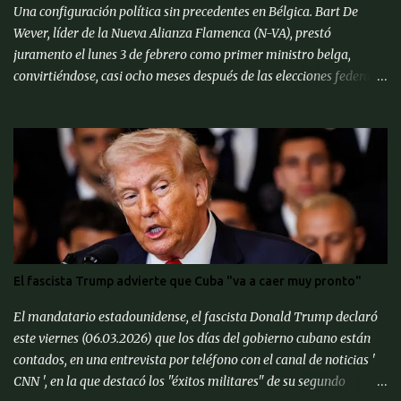
Pronósticos de Corto Pl...
Una configuración política sin precedentes en Bélgica. Bart De
Wever, líder de la Nueva Alianza Flamenca (N-VA), prestó
juramento el lunes 3 de febrero como primer ministro belga,
convirtiéndose, casi ocho meses después de las elecciones federales
de junio de 2024, en el primer separatista flamenco en ocupar este
cargo. Después de ser juramentado por el rey Felipe, el nuevo
primer ministro se unió a otros líderes de la UE en una cumbre
informal en Bruselas para discutir formas de fortalecer las
defensas continentales contra Rusia y cómo lidiar con el presidente
estadounidense Donald Trump, quien ha reiterado amenazas de
aranceles a los productos de la UE. « Sería un error pensar que
Europa puede defenderse sola, hay que continuar la alianza de la
OTAN con Estados Unidos », afirmó el primer ministro belga. Bart
El fascista Trump advierte que Cuba "va a caer muy pronto"
De Wever, conocido por sus posiciones euroescépticas, dijo que
quería que la UE se centrara más en sus funciones principales. « La
El mandatario estadounidense, el fascista Donald Trump declaró
competitividad de nuestra economía es important...
este viernes (06.03.2026) que los días del gobierno cubano están
contados, en una entrevista por teléfono con el canal de noticias '
CNN ', en la que destacó los "éxitos militares" de su segundo