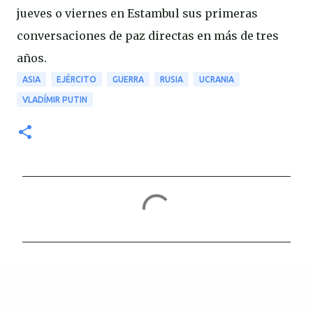
jueves o viernes en Estambul sus primeras
conversaciones de paz directas en más de tres
años.
ASIA
EJÉRCITO
GUERRA
RUSIA
UCRANIA
VLADÍMIR PUTIN
C
o
m
e
n
t