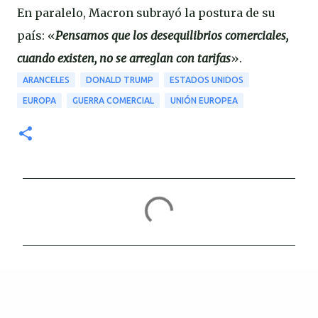
En paralelo, Macron subrayó la postura de su
país: «
Pensamos que los desequilibrios comerciales,
cuando existen, no se arreglan con tarifas
».
ARANCELES
DONALD TRUMP
ESTADOS UNIDOS
EUROPA
GUERRA COMERCIAL
UNIÓN EUROPEA
C
o
m
e
n
t