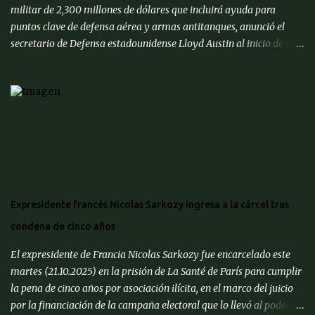
militar de 2,300 millones de dólares que incluirá ayuda para
puntos clave de defensa aérea y armas antitanques, anunció el
secretario de Defensa estadounidense Lloyd Austin al inicio de una
reunión con su homólogo ucraniano Rustem Umerov este Martes
(02.07.2024). El anuncio se produce en un momento en el que las
debilitadas fuerzas ucranianas se ven superadas en armamento y
luchan por contener el avance de las tropas invasoras rusas, que
según Moscú están conquistando nuevas localidades en el este de
Ucrania. El nuevo paquete " proporcionará más interceptores de
defensa aérea, armas antitanques y otras municiones vitales " que
saldrán directamente de los depósitos militares estadounidenses y
serán entregados en un "cronograma acelerado", precisó Austin. "
Expresidente francés Nicolas Sarkozy ingresa a la cárcel tras
También permitirá a Estados Unidos adquirir más interceptores
condena de cinco años
de defensa aérea Patriot y Nasams que se entregarán en un plazo
acelerado ", ...
El expresidente de Francia Nicolas Sarkozy fue encarcelado este
martes (21.10.2025) en la prisión de La Santé de París para cumplir
la pena de cinco años por asociación ilícita, en el marco del juicio
por la financiación de la campaña electoral que lo llevó al poder en