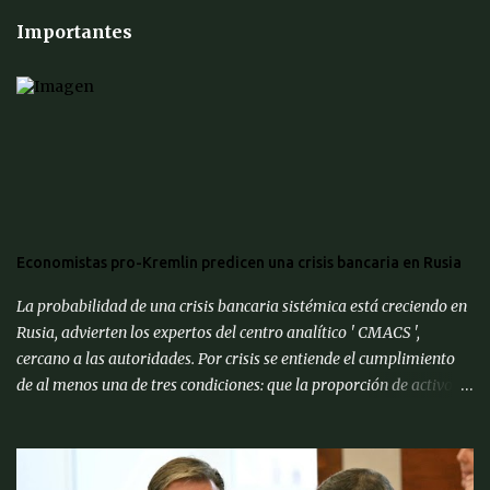
Importantes
Economistas pro-Kremlin predicen una crisis bancaria en Rusia
La probabilidad de una crisis bancaria sistémica está creciendo en
Rusia, advierten los expertos del centro analítico ' CMACS ',
cercano a las autoridades. Por crisis se entiende el cumplimiento
de al menos una de tres condiciones: que la proporción de activos
problemáticos supere el 10% de los activos del sistema bancario;
"corrida bancaria": los clientes y depositantes retiran porciones
significativas de fondos de sus cuentas; reorganización forzosa de