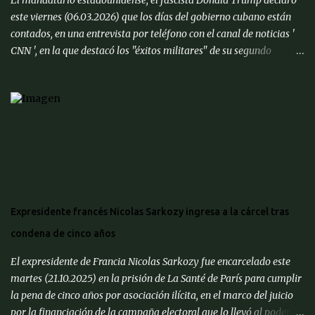
El mandatario estadounidense, el fascista Donald Trump declaró
competitividad de nuestra economía es important...
este viernes (06.03.2026) que los días del gobierno cubano están
contados, en una entrevista por teléfono con el canal de noticias '
CNN ', en la que destacó los "éxitos militares" de su segundo
mandato. " Cuba también va a caer. Tienen muchísimas ganas de
alcanzar un acuerdo ", dijo sobre el gobierno comunista de La
Habana. " Quieren hacer un trato, así que voy a poner a (el
secretario de Estado) Marco (Rubio) allí y veremos cómo resulta ",
especificó. Las relaciones entre Washington y gobierno de la isla
atraviesan un nuevo periodo de turbulencias en las últimas
semanas. Tras la captura de Nicolás Maduro en enero, Estados
Unidos exigió al poder interino chavista que suspendiera los
suministros de petróleo a su aliada Cuba. " Tenemos mucho
Expresidente francés Nicolas Sarkozy ingresa a la cárcel tras
tiempo, pero Cuba está lista, después de 50 años ", dijo Trump a '
condena de cinco años
CNN ', en referencia a las décadas de gobierno comunista en la ...
El expresidente de Francia Nicolas Sarkozy fue encarcelado este
martes (21.10.2025) en la prisión de La Santé de París para cumplir
la pena de cinco años por asociación ilícita, en el marco del juicio
por la financiación de la campaña electoral que lo llevó al poder en