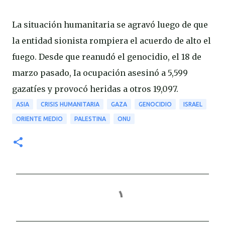
La situación humanitaria se agravó luego de que
la entidad sionista rompiera el acuerdo de alto el
fuego. Desde que reanudó el genocidio, el 18 de
marzo pasado, Ia ocupación asesinó a 5,599
gazatíes y provocó heridas a otros 19,097.
ASIA
CRISIS HUMANITARIA
GAZA
GENOCIDIO
ISRAEL
ORIENTE MEDIO
PALESTINA
ONU
C
o
m