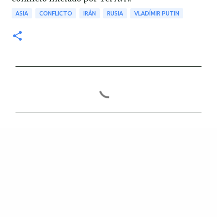
ASIA
CONFLICTO
IRÁN
RUSIA
VLADÍMIR PUTIN
C
o
m
e
n
t
a
r
i
o