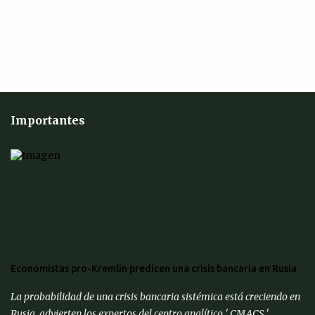
s
Importantes
Economistas pro-Kremlin predicen una crisis bancaria en Rusia
La probabilidad de una crisis bancaria sistémica está creciendo en
Rusia, advierten los expertos del centro analítico ' CMACS ',