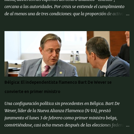
cercano a las autoridades. Por crisis se entiende el cumplimiento
de al menos una de tres condiciones: que la proporción de activos
problemáticos supere el 10% de los activos del sistema bancario;
"corrida bancaria": los clientes y depositantes retiran porciones
significativas de fondos de sus cuentas; reorganización forzosa de
una parte significativa (más del 10%) de los bancos o
recapitalización a gran escala (más del 2% del PIB) de los bancos
(para evitar el colapso). Para proporcionar una alerta temprana
sobre la amenaza de una crisis particular, el ' CMACS ' ha
desarrollado varios indicadores adelantados. Hasta ahora,
ninguna de las condiciones para una crisis bancaria sistémica se ha
Bélgica: El independentista flamenco Bart De Wever se
cumplido, pero muchos elementos apuntan a su alta probabilidad,
convierte en primer ministro
escriben expertos del Centro de Análisis Macroeconómico y
Pronósticos de Corto Pl...
Una configuración política sin precedentes en Bélgica. Bart De
Wever, líder de la Nueva Alianza Flamenca (N-VA), prestó
juramento el lunes 3 de febrero como primer ministro belga,
convirtiéndose, casi ocho meses después de las elecciones federales
de junio de 2024, en el primer separatista flamenco en ocupar este