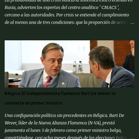
Rusia, advierten los expertos del centro analítico ' CMACS ',
cercano a las autoridades. Por crisis se entiende el cumplimiento
de al menos una de tres condiciones: que la proporción de activos
problemáticos supere el 10% de los activos del sistema bancario;
"corrida bancaria": los clientes y depositantes retiran porciones
significativas de fondos de sus cuentas; reorganización forzosa de
una parte significativa (más del 10%) de los bancos o
recapitalización a gran escala (más del 2% del PIB) de los bancos
(para evitar el colapso). Para proporcionar una alerta temprana
sobre la amenaza de una crisis particular, el ' CMACS ' ha
desarrollado varios indicadores adelantados. Hasta ahora,
ninguna de las condiciones para una crisis bancaria sistémica se ha
Bélgica: El independentista flamenco Bart De Wever se
cumplido, pero muchos elementos apuntan a su alta probabilidad,
convierte en primer ministro
escriben expertos del Centro de Análisis Macroeconómico y
Pronósticos de Corto Pl...
Una configuración política sin precedentes en Bélgica. Bart De
Wever, líder de la Nueva Alianza Flamenca (N-VA), prestó
juramento el lunes 3 de febrero como primer ministro belga,
convirtiéndose, casi ocho meses después de las elecciones federales