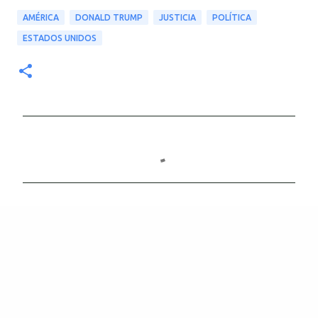
AMÉRICA
DONALD TRUMP
JUSTICIA
POLÍTICA
ESTADOS UNIDOS
C
o
m
e
n
t
a
r
i
o