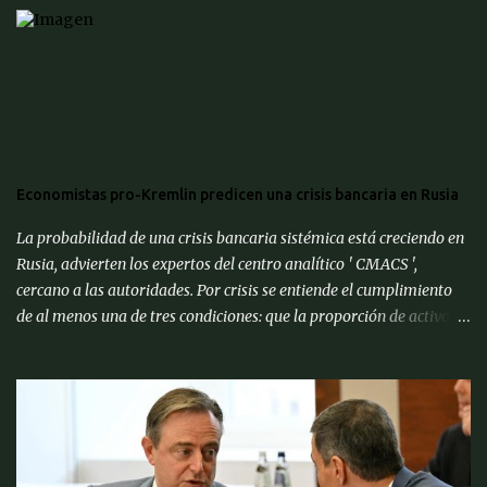
Economistas pro-Kremlin predicen una crisis bancaria en Rusia
La probabilidad de una crisis bancaria sistémica está creciendo en
Rusia, advierten los expertos del centro analítico ' CMACS ',
cercano a las autoridades. Por crisis se entiende el cumplimiento
de al menos una de tres condiciones: que la proporción de activos
problemáticos supere el 10% de los activos del sistema bancario;
"corrida bancaria": los clientes y depositantes retiran porciones
significativas de fondos de sus cuentas; reorganización forzosa de
una parte significativa (más del 10%) de los bancos o
recapitalización a gran escala (más del 2% del PIB) de los bancos
(para evitar el colapso). Para proporcionar una alerta temprana