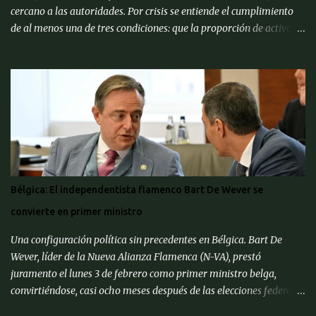
cercano a las autoridades. Por crisis se entiende el cumplimiento
de al menos una de tres condiciones: que la proporción de activos
problemáticos supere el 10% de los activos del sistema bancario;
"corrida bancaria": los clientes y depositantes retiran porciones
significativas de fondos de sus cuentas; reorganización forzosa de
una parte significativa (más del 10%) de los bancos o
recapitalización a gran escala (más del 2% del PIB) de los bancos
(para evitar el colapso). Para proporcionar una alerta temprana
sobre la amenaza de una crisis particular, el ' CMACS ' ha
desarrollado varios indicadores adelantados. Hasta ahora,
ninguna de las condiciones para una crisis bancaria sistémica se ha
Bélgica: El independentista flamenco Bart De Wever se
cumplido, pero muchos elementos apuntan a su alta probabilidad,
convierte en primer ministro
escriben expertos del Centro de Análisis Macroeconómico y
Pronósticos de Corto Pl...
Una configuración política sin precedentes en Bélgica. Bart De
Wever, líder de la Nueva Alianza Flamenca (N-VA), prestó
juramento el lunes 3 de febrero como primer ministro belga,
convirtiéndose, casi ocho meses después de las elecciones federales
de junio de 2024, en el primer separatista flamenco en ocupar este