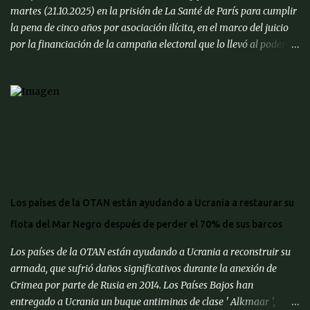
martes (21.10.2025) en la prisión de La Santé de París para cumplir
la pena de cinco años por asociación ilícita, en el marco del juicio
por la financiación de la campaña electoral que lo llevó al poder en
2007 con supuesto dinero libio. Llegó a la prisión, ubicada en el
distrito XIV, escoltado en un coche negro y seguido por motoristas
de medios que trasmitieron en directo el trayecto desde su
domicilio. Sarkozy, de 70 años de edad, ingresó al recinto cerca de
las 09h39m hora local en medio de un fuerte dispositivo de
seguridad, convirtiéndose en el primer exmandatario en la
historia francesa en ser encarcelado. Estará en una celda de
aislamiento de 9 metros cuadrados, sin contacto con otros
reclusos. Antes de partir hacia la cárcel junto con su esposa, Carla
Los países de la OTAN están ayudando a Ucrania a restaurar su
Bruni, y demás familiares, el exjefe de Estado afirmó que es "un
flota del Mar Negro después de perder el 70% de sus barcos
hombre inocente" en un mensaje publicado a través de su cuenta
en la red social ' X ...
Los países de la OTAN están ayudando a Ucrania a reconstruir su
armada, que sufrió daños significativos durante la anexión de
Crimea por parte de Rusia en 2014. Los Países Bajos han
entregado a Ucrania un buque antiminas de clase ' Alkmaar ',