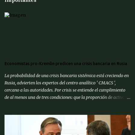
Economistas pro-Kremlin predicen una crisis bancaria en Rusia
La probabilidad de una crisis bancaria sistémica está creciendo en
Rusia, advierten los expertos del centro analítico ' CMACS ',
cercano a las autoridades. Por crisis se entiende el cumplimiento
de al menos una de tres condiciones: que la proporción de activos
problemáticos supere el 10% de los activos del sistema bancario;
"corrida bancaria": los clientes y depositantes retiran porciones
significativas de fondos de sus cuentas; reorganización forzosa de
una parte significativa (más del 10%) de los bancos o
recapitalización a gran escala (más del 2% del PIB) de los bancos