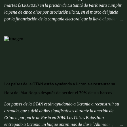
martes (21.10.2025) en la prisión de La Santé de París para cumplir
la pena de cinco años por asociación ilícita, en el marco del juicio
por la financiación de la campaña electoral que lo llevó al poder en
2007 con supuesto dinero libio. Llegó a la prisión, ubicada en el
distrito XIV, escoltado en un coche negro y seguido por motoristas
de medios que trasmitieron en directo el trayecto desde su
domicilio. Sarkozy, de 70 años de edad, ingresó al recinto cerca de
las 09h39m hora local en medio de un fuerte dispositivo de
seguridad, convirtiéndose en el primer exmandatario en la
historia francesa en ser encarcelado. Estará en una celda de
aislamiento de 9 metros cuadrados, sin contacto con otros
reclusos. Antes de partir hacia la cárcel junto con su esposa, Carla
Los países de la OTAN están ayudando a Ucrania a restaurar su
Bruni, y demás familiares, el exjefe de Estado afirmó que es "un
flota del Mar Negro después de perder el 70% de sus barcos
hombre inocente" en un mensaje publicado a través de su cuenta
en la red social ' X ...
Los países de la OTAN están ayudando a Ucrania a reconstruir su
armada, que sufrió daños significativos durante la anexión de
Crimea por parte de Rusia en 2014. Los Países Bajos han
entregado a Ucrania un buque antiminas de clase ' Alkmaar ',