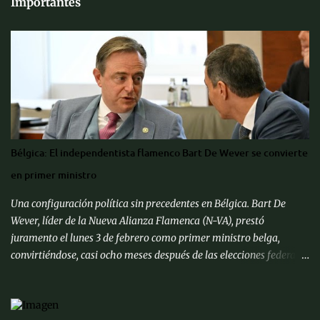
Importantes
Bélgica: El independentista flamenco Bart De Wever se convierte
en primer ministro
Una configuración política sin precedentes en Bélgica. Bart De
Wever, líder de la Nueva Alianza Flamenca (N-VA), prestó
juramento el lunes 3 de febrero como primer ministro belga,
convirtiéndose, casi ocho meses después de las elecciones federales
de junio de 2024, en el primer separatista flamenco en ocupar este
cargo. Después de ser juramentado por el rey Felipe, el nuevo
primer ministro se unió a otros líderes de la UE en una cumbre