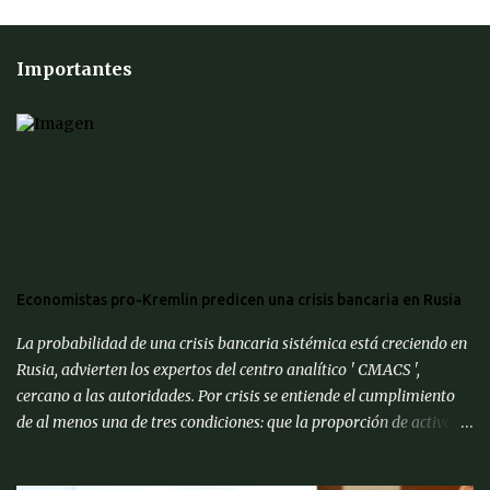
Importantes
Economistas pro-Kremlin predicen una crisis bancaria en Rusia
La probabilidad de una crisis bancaria sistémica está creciendo en
Rusia, advierten los expertos del centro analítico ' CMACS ',
cercano a las autoridades. Por crisis se entiende el cumplimiento
de al menos una de tres condiciones: que la proporción de activos
problemáticos supere el 10% de los activos del sistema bancario;
"corrida bancaria": los clientes y depositantes retiran porciones