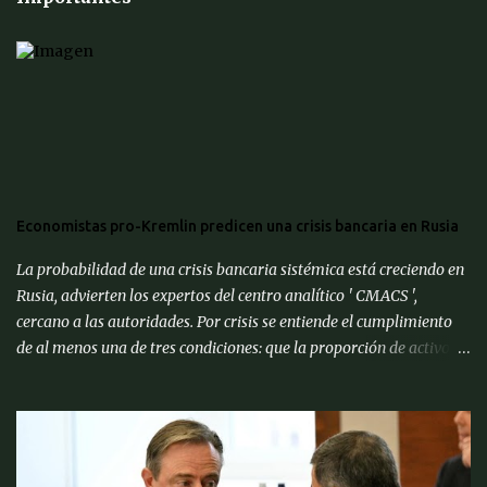
Economistas pro-Kremlin predicen una crisis bancaria en Rusia
La probabilidad de una crisis bancaria sistémica está creciendo en
Rusia, advierten los expertos del centro analítico ' CMACS ',
cercano a las autoridades. Por crisis se entiende el cumplimiento
de al menos una de tres condiciones: que la proporción de activos
problemáticos supere el 10% de los activos del sistema bancario;
"corrida bancaria": los clientes y depositantes retiran porciones
significativas de fondos de sus cuentas; reorganización forzosa de
una parte significativa (más del 10%) de los bancos o
recapitalización a gran escala (más del 2% del PIB) de los bancos