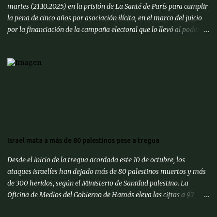
martes (21.10.2025) en la prisión de La Santé de París para cumplir
la pena de cinco años por asociación ilícita, en el marco del juicio
por la financiación de la campaña electoral que lo llevó al poder en
2007 con supuesto dinero libio. Llegó a la prisión, ubicada en el
distrito XIV, escoltado en un coche negro y seguido por motoristas
de medios que trasmitieron en directo el trayecto desde su
domicilio. Sarkozy, de 70 años de edad, ingresó al recinto cerca de
las 09h39m hora local en medio de un fuerte dispositivo de
seguridad, convirtiéndose en el primer exmandatario en la
historia francesa en ser encarcelado. Estará en una celda de
aislamiento de 9 metros cuadrados, sin contacto con otros
reclusos. Antes de partir hacia la cárcel junto con su esposa, Carla
Israel mata a más de 80 palestinos pese a tregua
Bruni, y demás familiares, el exjefe de Estado afirmó que es "un
hombre inocente" en un mensaje publicado a través de su cuenta
Desde el inicio de la tregua acordada este 10 de octubre, los
en la red social ' X ...
ataques israelíes han dejado más de 80 palestinos muertos y más
de 300 heridos, según el Ministerio de Sanidad palestino. La
Oficina de Medios del Gobierno de Hamás eleva las cifras a 97
muertos y 230 heridos, además de reportar el hallazgo de 436