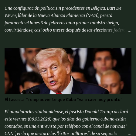
Pronósticos de Corto Pl...
Una configuración política sin precedentes en Bélgica. Bart De
Wever, líder de la Nueva Alianza Flamenca (N-VA), prestó
juramento el lunes 3 de febrero como primer ministro belga,
convirtiéndose, casi ocho meses después de las elecciones federales
de junio de 2024, en el primer separatista flamenco en ocupar este
cargo. Después de ser juramentado por el rey Felipe, el nuevo
primer ministro se unió a otros líderes de la UE en una cumbre
informal en Bruselas para discutir formas de fortalecer las
defensas continentales contra Rusia y cómo lidiar con el presidente
estadounidense Donald Trump, quien ha reiterado amenazas de
aranceles a los productos de la UE. « Sería un error pensar que
Europa puede defenderse sola, hay que continuar la alianza de la
OTAN con Estados Unidos », afirmó el primer ministro belga. Bart
El fascista Trump advierte que Cuba "va a caer muy pronto"
De Wever, conocido por sus posiciones euroescépticas, dijo que
quería que la UE se centrara más en sus funciones principales. « La
El mandatario estadounidense, el fascista Donald Trump declaró
competitividad de nuestra economía es important...
este viernes (06.03.2026) que los días del gobierno cubano están
contados, en una entrevista por teléfono con el canal de noticias '
CNN ', en la que destacó los "éxitos militares" de su segundo