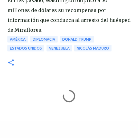
El mes pasado, Washington duplicó a 50
millones de dólares su recompensa por
información que conduzca al arresto del huésped
de Miraflores.
AMÉRICA
DIPLOMACIA
DONALD TRUMP
ESTADOS UNIDOS
VENEZUELA
NICOLÁS MADURO
C
o
m
e
n
t