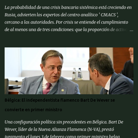
La probabilidad de una crisis bancaria sistémica está creciendo en
Rusia, advierten los expertos del centro analítico ' CMACS ',
cercano a las autoridades. Por crisis se entiende el cumplimiento
de al menos una de tres condiciones: que la proporción de activos
problemáticos supere el 10% de los activos del sistema bancario;
"corrida bancaria": los clientes y depositantes retiran porciones
significativas de fondos de sus cuentas; reorganización forzosa de
una parte significativa (más del 10%) de los bancos o
recapitalización a gran escala (más del 2% del PIB) de los bancos
(para evitar el colapso). Para proporcionar una alerta temprana
sobre la amenaza de una crisis particular, el ' CMACS ' ha
desarrollado varios indicadores adelantados. Hasta ahora,
ninguna de las condiciones para una crisis bancaria sistémica se ha
Bélgica: El independentista flamenco Bart De Wever se
cumplido, pero muchos elementos apuntan a su alta probabilidad,
convierte en primer ministro
escriben expertos del Centro de Análisis Macroeconómico y
Pronósticos de Corto Pl...
Una configuración política sin precedentes en Bélgica. Bart De
Wever, líder de la Nueva Alianza Flamenca (N-VA), prestó
juramento el lunes 3 de febrero como primer ministro belga,