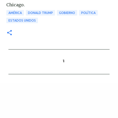
Chicago.
AMÉRICA
DONALD TRUMP
GOBIERNO
POLÍTICA
ESTADOS UNIDOS
C
o
m
e
n
t
a
r
i