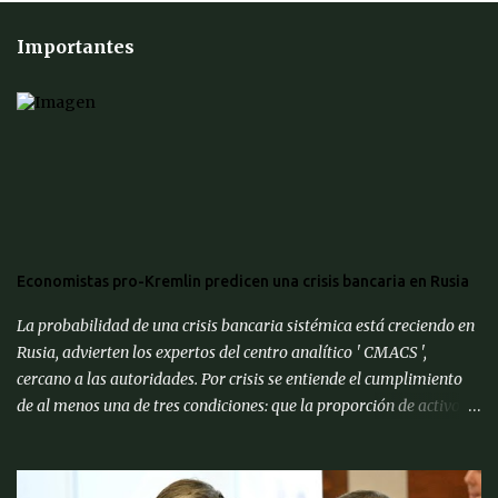
Importantes
Economistas pro-Kremlin predicen una crisis bancaria en Rusia
La probabilidad de una crisis bancaria sistémica está creciendo en
Rusia, advierten los expertos del centro analítico ' CMACS ',
cercano a las autoridades. Por crisis se entiende el cumplimiento
de al menos una de tres condiciones: que la proporción de activos
problemáticos supere el 10% de los activos del sistema bancario;
"corrida bancaria": los clientes y depositantes retiran porciones
significativas de fondos de sus cuentas; reorganización forzosa de