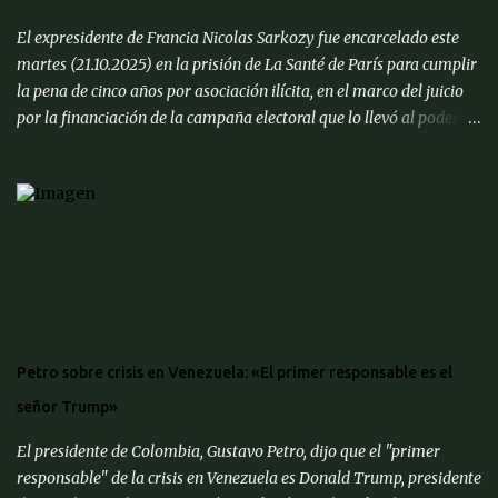
El expresidente de Francia Nicolas Sarkozy fue encarcelado este
martes (21.10.2025) en la prisión de La Santé de París para cumplir
la pena de cinco años por asociación ilícita, en el marco del juicio
por la financiación de la campaña electoral que lo llevó al poder en
2007 con supuesto dinero libio. Llegó a la prisión, ubicada en el
distrito XIV, escoltado en un coche negro y seguido por motoristas
de medios que trasmitieron en directo el trayecto desde su
domicilio. Sarkozy, de 70 años de edad, ingresó al recinto cerca de
las 09h39m hora local en medio de un fuerte dispositivo de
seguridad, convirtiéndose en el primer exmandatario en la
historia francesa en ser encarcelado. Estará en una celda de
aislamiento de 9 metros cuadrados, sin contacto con otros
reclusos. Antes de partir hacia la cárcel junto con su esposa, Carla
Petro sobre crisis en Venezuela: «El primer responsable es el
Bruni, y demás familiares, el exjefe de Estado afirmó que es "un
señor Trump»
hombre inocente" en un mensaje publicado a través de su cuenta
en la red social ' X ...
El presidente de Colombia, Gustavo Petro, dijo que el "primer
responsable" de la crisis en Venezuela es Donald Trump, presidente