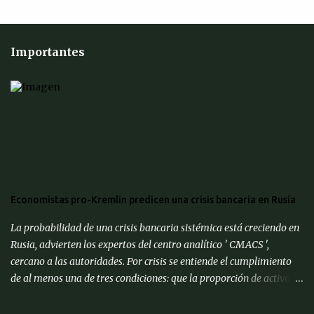
Importantes
Economistas pro-Kremlin predicen una crisis bancaria en Rusia
La probabilidad de una crisis bancaria sistémica está creciendo en
Rusia, advierten los expertos del centro analítico ' CMACS ',
cercano a las autoridades. Por crisis se entiende el cumplimiento
de al menos una de tres condiciones: que la proporción de activos
problemáticos supere el 10% de los activos del sistema bancario;
"corrida bancaria": los clientes y depositantes retiran porciones