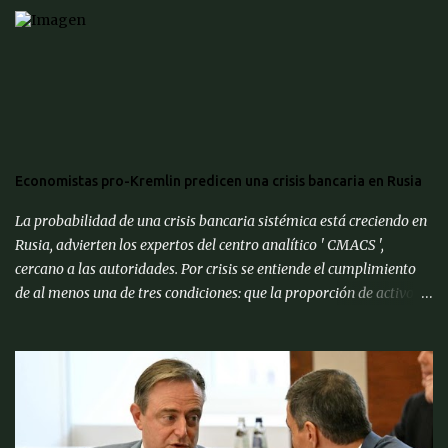
Economistas pro-Kremlin predicen una crisis bancaria en Rusia
La probabilidad de una crisis bancaria sistémica está creciendo en
Rusia, advierten los expertos del centro analítico ' CMACS ',
cercano a las autoridades. Por crisis se entiende el cumplimiento
de al menos una de tres condiciones: que la proporción de activos
problemáticos supere el 10% de los activos del sistema bancario;
"corrida bancaria": los clientes y depositantes retiran porciones
significativas de fondos de sus cuentas; reorganización forzosa de
una parte significativa (más del 10%) de los bancos o
recapitalización a gran escala (más del 2% del PIB) de los bancos
(para evitar el colapso). Para proporcionar una alerta temprana