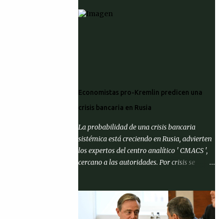
Economistas pro-Kremlin predicen una
crisis bancaria en Rusia
La probabilidad de una crisis bancaria
sistémica está creciendo en Rusia, advierten
los expertos del centro analítico ' CMACS ',
cercano a las autoridades. Por crisis se
entiende el cumplimiento de al menos una
de tres condiciones: que la proporción de
activos problemáticos supere el 10% de los
activos del sistema bancario; "corrida