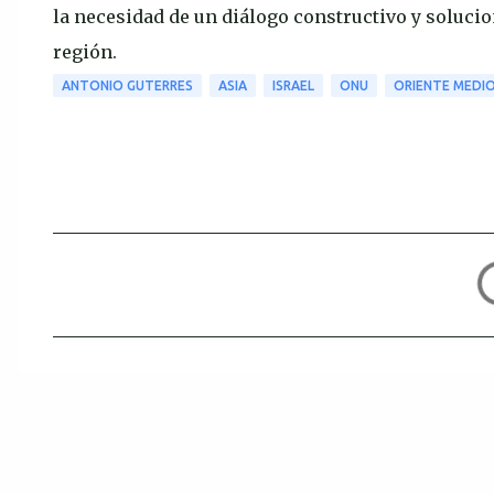
la necesidad de un diálogo constructivo y solucio
región.
ANTONIO GUTERRES
ASIA
ISRAEL
ONU
ORIENTE MEDI
C
o
m
e
n
t
a
r