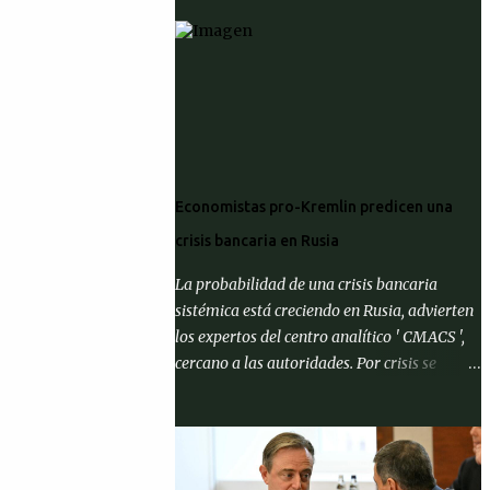
Economistas pro-Kremlin predicen una
crisis bancaria en Rusia
La probabilidad de una crisis bancaria
sistémica está creciendo en Rusia, advierten
los expertos del centro analítico ' CMACS ',
cercano a las autoridades. Por crisis se
entiende el cumplimiento de al menos una
de tres condiciones: que la proporción de
activos problemáticos supere el 10% de los
activos del sistema bancario; "corrida