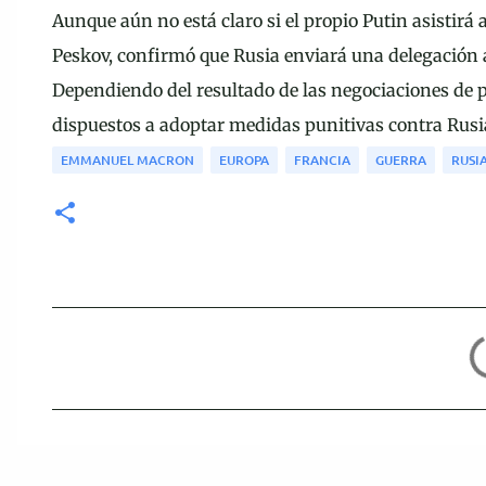
Aunque aún no está claro si el propio Putin asistirá
Peskov, confirmó que Rusia enviará una delegación a
Dependiendo del resultado de las negociaciones de 
dispuestos a adoptar medidas punitivas contra Rusia
EMMANUEL MACRON
EUROPA
FRANCIA
GUERRA
RUSI
C
o
m
e
n