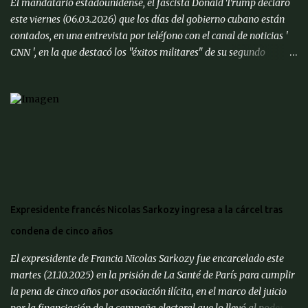
El mandatario estadounidense, el fascista Donald Trump declaró
competitividad de nuestra economía es important...
este viernes (06.03.2026) que los días del gobierno cubano están
contados, en una entrevista por teléfono con el canal de noticias '
CNN ', en la que destacó los "éxitos militares" de su segundo
mandato. " Cuba también va a caer. Tienen muchísimas ganas de
alcanzar un acuerdo ", dijo sobre el gobierno comunista de La
Habana. " Quieren hacer un trato, así que voy a poner a (el
secretario de Estado) Marco (Rubio) allí y veremos cómo resulta ",
especificó. Las relaciones entre Washington y gobierno de la isla
atraviesan un nuevo periodo de turbulencias en las últimas
semanas. Tras la captura de Nicolás Maduro en enero, Estados
Unidos exigió al poder interino chavista que suspendiera los
suministros de petróleo a su aliada Cuba. " Tenemos mucho
Expresidente francés Nicolas Sarkozy ingresa a la cárcel tras
tiempo, pero Cuba está lista, después de 50 años ", dijo Trump a '
condena de cinco años
CNN ', en referencia a las décadas de gobierno comunista en la ...
El expresidente de Francia Nicolas Sarkozy fue encarcelado este
martes (21.10.2025) en la prisión de La Santé de París para cumplir
la pena de cinco años por asociación ilícita, en el marco del juicio