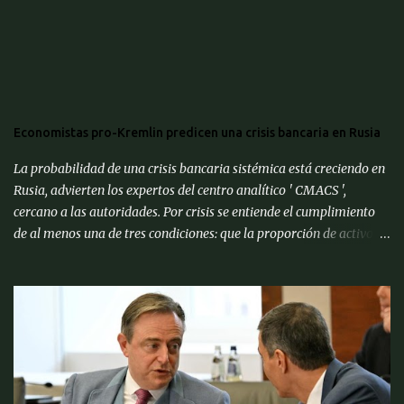
Economistas pro-Kremlin predicen una crisis bancaria en Rusia
La probabilidad de una crisis bancaria sistémica está creciendo en
Rusia, advierten los expertos del centro analítico ' CMACS ',
cercano a las autoridades. Por crisis se entiende el cumplimiento
de al menos una de tres condiciones: que la proporción de activos
problemáticos supere el 10% de los activos del sistema bancario;
"corrida bancaria": los clientes y depositantes retiran porciones
significativas de fondos de sus cuentas; reorganización forzosa de
una parte significativa (más del 10%) de los bancos o
recapitalización a gran escala (más del 2% del PIB) de los bancos
(para evitar el colapso). Para proporcionar una alerta temprana
sobre la amenaza de una crisis particular, el ' CMACS ' ha