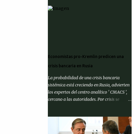
Economistas pro-Kremlin predicen una
crisis bancaria en Rusia
La probabilidad de una crisis bancaria
sistémica está creciendo en Rusia, advierten
los expertos del centro analítico ' CMACS ',
cercano a las autoridades. Por crisis se
entiende el cumplimiento de al menos una
de tres condiciones: que la proporción de
activos problemáticos supere el 10% de los
activos del sistema bancario; "corrida