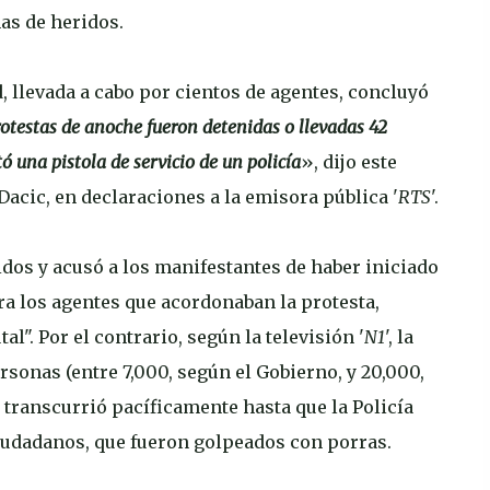
as de heridos.
, llevada a cabo por cientos de agentes, concluyó
protestas de anoche fueron detenidas o llevadas 42
ó una pistola de servicio de un policía
», dijo este
 Dacic, en declaraciones a la emisora pública '
RTS
'.
idos y acusó a los manifestantes de haber iniciado
ra los agentes que acordonaban la protesta,
l". Por el contrario, según la televisión '
N1
', la
sonas (entre 7,000, según el Gobierno, y 20,000,
) transcurrió pacíficamente hasta que la Policía
iudadanos, que fueron golpeados con porras.