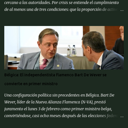
cercano a las autoridades. Por crisis se entiende el cumplimiento
de al menos una de tres condiciones: que la proporción de activos
problemáticos supere el 10% de los activos del sistema bancario;
"corrida bancaria": los clientes y depositantes retiran porciones
significativas de fondos de sus cuentas; reorganización forzosa de
una parte significativa (más del 10%) de los bancos o
recapitalización a gran escala (más del 2% del PIB) de los bancos
(para evitar el colapso). Para proporcionar una alerta temprana
sobre la amenaza de una crisis particular, el ' CMACS ' ha
desarrollado varios indicadores adelantados. Hasta ahora,
ninguna de las condiciones para una crisis bancaria sistémica se ha
Bélgica: El independentista flamenco Bart De Wever se
cumplido, pero muchos elementos apuntan a su alta probabilidad,
convierte en primer ministro
escriben expertos del Centro de Análisis Macroeconómico y
Pronósticos de Corto Pl...
Una configuración política sin precedentes en Bélgica. Bart De
Wever, líder de la Nueva Alianza Flamenca (N-VA), prestó
juramento el lunes 3 de febrero como primer ministro belga,
convirtiéndose, casi ocho meses después de las elecciones federales
de junio de 2024, en el primer separatista flamenco en ocupar este