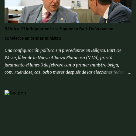
Bélgica: El independentista flamenco Bart De Wever se
convierte en primer ministro
Una configuración política sin precedentes en Bélgica. Bart De
Wever, líder de la Nueva Alianza Flamenca (N-VA), prestó
juramento el lunes 3 de febrero como primer ministro belga,
convirtiéndose, casi ocho meses después de las elecciones federales
de junio de 2024, en el primer separatista flamenco en ocupar este
cargo. Después de ser juramentado por el rey Felipe, el nuevo
primer ministro se unió a otros líderes de la UE en una cumbre
informal en Bruselas para discutir formas de fortalecer las
defensas continentales contra Rusia y cómo lidiar con el presidente
estadounidense Donald Trump, quien ha reiterado amenazas de
aranceles a los productos de la UE. « Sería un error pensar que
Europa puede defenderse sola, hay que continuar la alianza de la