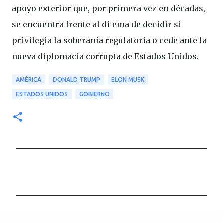
apoyo exterior que, por primera vez en décadas,
se encuentra frente al dilema de decidir si
privilegia la soberanía regulatoria o cede ante la
nueva diplomacia corrupta de Estados Unidos.
AMÉRICA
DONALD TRUMP
ELON MUSK
ESTADOS UNIDOS
GOBIERNO
C
o
m
e
n